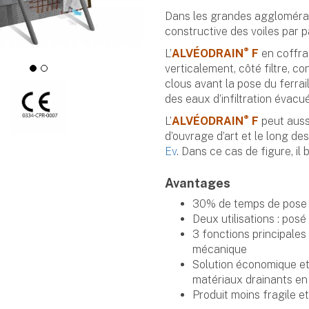
Dans les grandes agglomérati
constructive des voiles par pa
®
L’
ALVÉODRAIN
F
en coffra
verticalement, côté filtre, co
clous avant la pose du ferrai
des eaux d’infiltration évac
®
L’
ALVÉODRAIN
F
peut auss
d’ouvrage d’art et le long d
Ev
. Dans ce cas de figure, il
Avantages
30% de temps de pose
Deux utilisations : posé
3 fonctions principales 
mécanique
Solution économique et 
matériaux drainants en
Produit moins fragile e