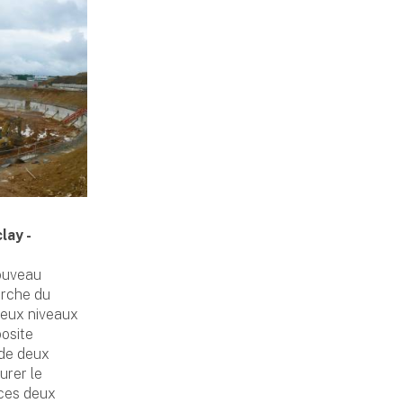
lay -
nouveau
erche du
deux niveaux
osite
 de deux
urer le
 ces deux