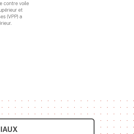
e contre voile
upérieur et
ses (VPP) a
érieur.
IAUX