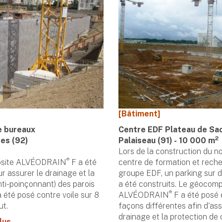
[Bâtiment]
e bureaux
Centre EDF Plateau de Sac
2
es (92)
Palaiseau (91) -
10 000 m
Lors de la construction du 
®
osite ALVÉODRAIN
F a été
centre de formation et rech
r assurer le drainage et la
groupe EDF, un parking sur 
nti-poinçonnant) des parois
a été construits. Le géocomp
®
a été posé contre voile sur 8
ALVÉODRAIN
F a été posé
ut.
façons différentes afin d'ass
drainage et la protection de
lus