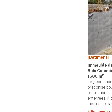
[Bâtiment]
Immeuble d
Bois Colomb
2
1500 m
Le géocomp
préconisé pou
protection (a
enterrées. Il 
mètres de ha
En savoir p