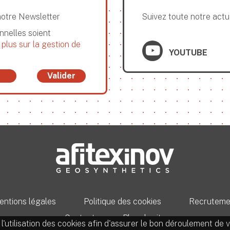
notre Newsletter
Suivez toute notre actu
nelles soient
 plus sur la gestion de
YOUTUBE
Valider
ntions légales
Politique des cookies
Recruteme
Contact
Plan du site
'utilisation des cookies afin d'assurer le bon déroulement de vo