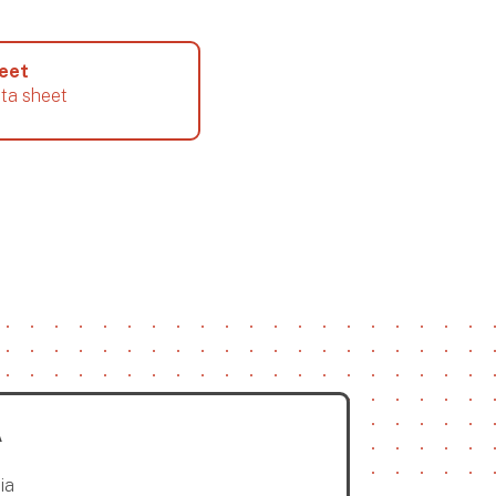
heet
ata sheet
A
ia